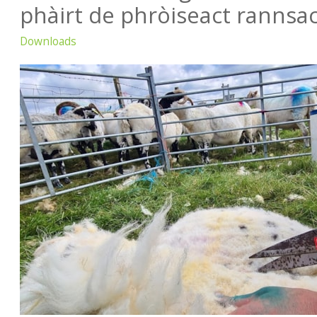
phàirt de phròiseact rannsa
Downloads