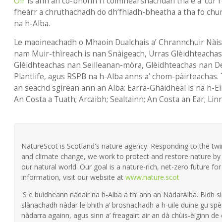
Oir
is ann an co-bhonn ri coimhearsnachdan tha e a’ cur
fheàrr a chruthachadh do dh’fhiadh-bheatha a tha fo chunn
na h-Alba.
Le maoineachadh o Mhaoin Dualchais a’ Chrannchuir Nàis
nam Muir-thìreach is nan Snàigeach, Urras Glèidhteachas 
Glèidhteachas nan Seilleanan-mòra, Glèidhteachas nan D
Plantlife, agus RSPB na h-Alba anns a’ chom-pàirteachas.
an seachd sgìrean ann an Alba: Earra-Ghàidheal is na h-Ei
An Costa a Tuath; Arcaibh; Sealtainn; An Costa an Ear; Li
NatureScot is Scotland's nature agency. Responding to the twin 
and climate change, we work to protect and restore nature by 
our natural world. Our goal is a nature-rich, net-zero future fo
information, visit our website at
www.nature.scot
'S e buidheann nàdair na h-Alba a th’ ann an NàdarAlba. Bidh si
slànachadh nàdar le bhith a’ brosnachadh a h-uile duine gu spèi
nàdarra againn, agus sinn a’ freagairt air an dà chùis-èiginn de