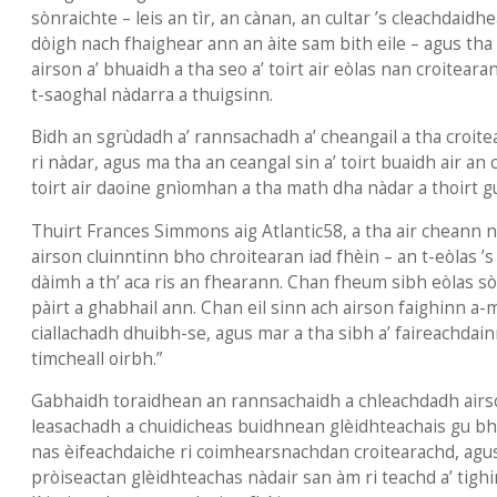
sònraichte – leis an tìr, an cànan, an cultar ’s cleachdaidhe
dòigh nach fhaighear ann an àite sam bith eile – agus th
airson a’ bhuaidh a tha seo a’ toirt air eòlas nan croitearan
t-saoghal nàdarra a thuigsinn.
Bidh an sgrùdadh a’ rannsachadh a’ cheangail a tha croitea
ri nàdar, agus ma tha an ceangal sin a’ toirt buaidh air an 
toirt air daoine gnìomhan a tha math dha nàdar a thoirt gu
Thuirt Frances Simmons aig Atlantic58, a tha air cheann 
airson cluinntinn bho chroitearan iad fhèin – an t-eòlas ’
dàimh a th’ aca ris an fhearann. Chan fheum sibh eòlas s
pàirt a ghabhail ann. Chan eil sinn ach airson faighinn a-
ciallachadh dhuibh-se, agus mar a tha sibh a’ faireachdai
timcheall oirbh.”
Gabhaidh toraidhean an rannsachaidh a chleachdadh airs
leasachadh a chuidicheas buidhnean glèidhteachais gu bh
nas èifeachdaiche ri coimhearsnachdan croitearachd, agu
pròiseactan glèidhteachas nàdair san àm ri teachd a’ tighi