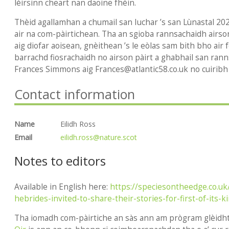
lèirsinn cheart nan daoine fhèin.
Thèid agallamhan a chumail san Iuchar ’s san Lùnastal 202
air na com-pàirtichean. Tha an sgioba rannsachaidh airso
aig diofar aoisean, gnèithean ’s le eòlas sam bith bho air 
barrachd fiosrachaidh no airson pàirt a ghabhail san rann
Frances Simmons aig Frances@atlantic58.co.uk no cuiribh
Contact information
Name
Eilidh Ross
Email
eilidh.ross@nature.scot
Notes to editors
Available in English here:
https://speciesontheedge.co.uk
hebrides-invited-to-share-their-stories-for-first-of-its-k
Tha iomadh com-pàirtiche an sàs ann am prògram glèidh