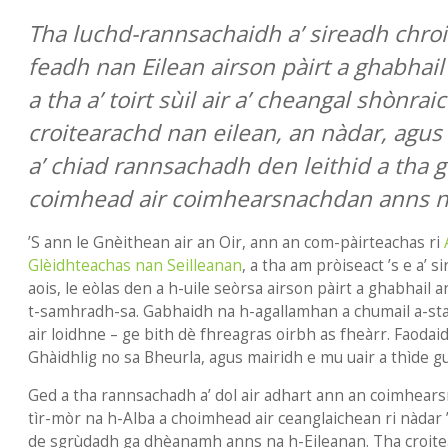
Tha luchd-rannsachaidh a’ sireadh chroi
feadh nan Eilean airson pàirt a ghabhai
a tha a’ toirt sùil air a’ cheangal shònra
croitearachd nan eilean, an nàdar, agu
a’ chiad rannsachadh den leithid a tha g
coimhead air coimhearsnachdan anns na
’S ann le Gnèithean air an Oir, ann an com-pàirteachas ri
Glèidhteachas nan Seilleanan
, a tha am pròiseact ’s e a’ 
aois, le eòlas den a h-uile seòrsa airson pàirt a ghabhail 
t-samhradh-sa. Gabhaidh na h-agallamhan a chumail a-staig
air loidhne – ge bith dè fhreagras oirbh as fheàrr. Faodai
Ghàidhlig no sa Bheurla, agus mairidh e mu uair a thìde gu
Ged a tha rannsachadh a’ dol air adhart ann an coimhear
tìr-mòr na h-Alba a choimhead air ceanglaichean ri nàdar ’
de sgrùdadh ga dhèanamh anns na h-Eileanan. Tha croite