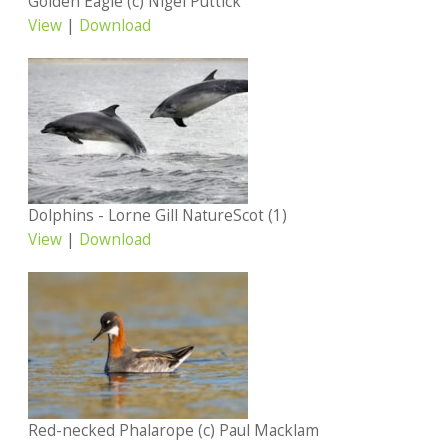
Golden Eagle (c) Nigel Puttick
View
|
Download
Dolphins - Lorne Gill NatureScot (1)
View
|
Download
Red-necked Phalarope (c) Paul Macklam