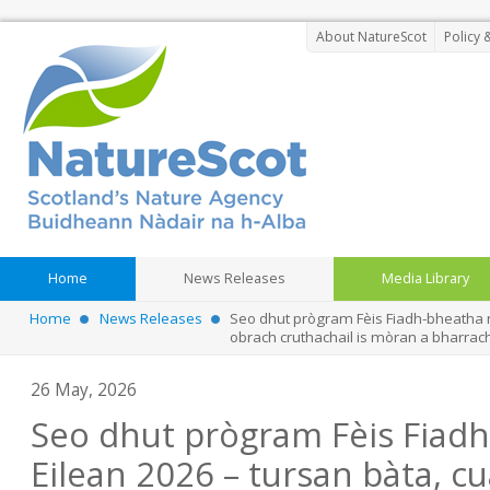
About NatureScot
Policy 
Home
News Releases
Media Library
Home
News Releases
Seo dhut prògram Fèis Fiadh-bheatha n
obrach cruthachail is mòran a bharrac
26 May, 2026
Seo dhut prògram Fèis Fiad
Eilean 2026 – tursan bàta, cu