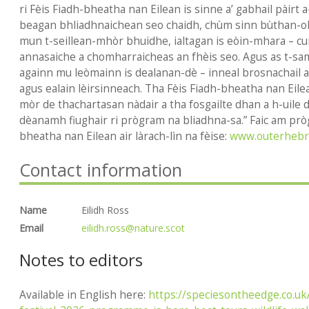
ri Fèis Fiadh-bheatha nan Eilean is sinne a’ gabhail pàirt 
beagan bhliadhnaichean seo chaidh, chùm sinn bùthan-o
mun t-seillean-mhòr bhuidhe, ialtagan is eòin-mhara – c
annasaiche a chomharraicheas an fhèis seo. Agus as t-s
againn mu leòmainn is dealanan-dè – inneal brosnachail ai
agus ealain lèirsinneach. Tha Fèis Fiadh-bheatha nan Eilea
mòr de thachartasan nàdair a tha fosgailte dhan a h-uile d
dèanamh fiughair ri prògram na bliadhna-sa.” Faic am pròg
bheatha nan Eilean air làrach-lìn na fèise:
www.outerhebrid
Contact information
Name
Eilidh Ross
Email
eilidh.ross@nature.scot
Notes to editors
Available in English here:
https://speciesontheedge.co.uk/