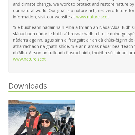
and climate change, we work to protect and restore nature by 
our natural world. Our goal is a nature-rich, net-zero future fo
information, visit our website at
www.nature.scot
'S e buidheann nàdair na h-Alba a th’ ann an NàdarAlba. Bidh si
slànachadh nàdar le bhith a’ brosnachadh a h-uile duine gu spèi
nàdarra againn, agus sinn a’ freagairt air an dà chùis-èiginn de
atharrachadh na gnàth-shìde. ’S e ar n-amas nàdar beairteach
dh’Alba. Airson an tuilleadh fiosrachaidh, thoiribh sùil air an làra
www.nature.scot
Downloads