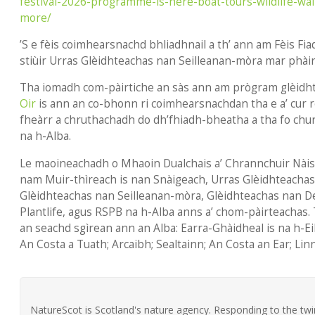
festival-2026-programme-is-here-boat-tours-wildlife-wa
more/
​’S e fèis coimhearsnachd bhliadhnail a th’ ann am Fèis Fi
stiùir Urras Glèidhteachas nan Seilleanan-mòra mar phài
Tha iomadh com-pàirtiche an sàs ann am prògram glèidh
Oir
is ann an co-bhonn ri coimhearsnachdan tha e a’ cur
fheàrr a chruthachadh do dh’fhiadh-bheatha a tha fo chunn
na h-Alba.
Le maoineachadh o Mhaoin Dualchais a’ Chrannchuir Nàis
nam Muir-thìreach is nan Snàigeach, Urras Glèidhteachas 
Glèidhteachas nan Seilleanan-mòra, Glèidhteachas nan D
Plantlife, agus RSPB na h-Alba anns a’ chom-pàirteachas.
an seachd sgìrean ann an Alba: Earra-Ghàidheal is na h-Ei
An Costa a Tuath; Arcaibh; Sealtainn; An Costa an Ear; Li
NatureScot is Scotland's nature agency. Responding to the twin 