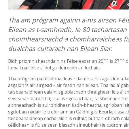
Tha am prògram againn a-nis airson Fèi
Eilean as t-samhradh, le 80 tachartasan l
choimhearsnachd a chomharraicheas fiad
dualchas cultarach nan Eilean Siar.
mh
mh
Bidh prìomh sheachdain na Fèise eadar an 20
is 27
d
Iomall na Fèise a’ dol gu deireadh an Iuchair.
Tha prògram na bliadhna deas ri làimh a-nis agus loma-là
asgaidh ’s air airgead – air feadh nan eilean. Tha iad a’ gab
taisbeanaidhean ealain; sgioblachadh thràighean leis a’ 
seiseanan bàrdachd, ciùil is sgeulachdan; taisbeanadh fh
aithneachadh is suirbhidhean fiadh-bheatha; sgrìoban ialt
sgrìoban nàdair le treòir ann an Gàidhlig is Beurla; clasa
taisbeanaidhean eachdraidh is cultair; bùthan-obrach eal
cèilidhean is fiù seisean blasadh sineubhair (le cudrom ai