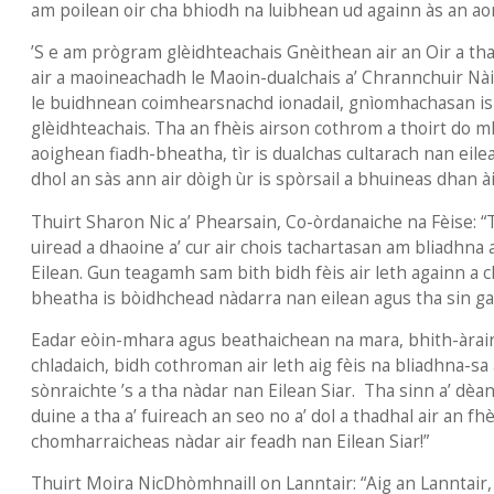
am poilean oir cha bhiodh na luibhean ud againn às an aon
’S e am prògram glèidhteachais Gnèithean air an Oir a tha 
air a maoineachadh le Maoin-dualchais a’ Chrannchuir N
le buidhnean coimhearsnachd ionadail, gnìomhachasan i
glèidhteachais. Tha an fhèis airson cothrom a thoirt do m
aoighean fiadh-bheatha, tìr is dualchas cultarach nan eil
dhol an sàs ann air dòigh ùr is spòrsail a bhuineas dhan ài
Thuirt Sharon Nic a’ Phearsain, Co-òrdanaiche na Fèise: “
uiread a dhaoine a’ cur air chois tachartasan am bliadhna
Eilean. Gun teagamh sam bith bidh fèis air leth againn a 
bheatha is bòidhchead nàdarra nan eilean agus tha sin gar
Eadar eòin-mhara agus beathaichean na mara, bhith-àrai
chladaich, bidh cothroman air leth aig fèis na bliadhna-sa
sònraichte ’s a tha nàdar nan Eilean Siar. Tha sinn a’ dèan
duine a tha a’ fuireach an seo no a’ dol a thadhal air an f
chomharraicheas nàdar air feadh nan Eilean Siar!”
Thuirt Moira NicDhòmhnaill on Lanntair: “Aig an Lanntair,